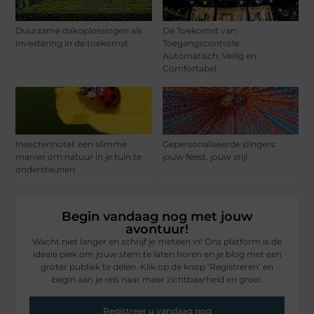
Duurzame dakoplossingen als
De Toekomst van
investering in de toekomst
Toegangscontrole:
Automatisch, Veilig en
Comfortabel
Insectenhotel: een slimme
Gepersonaliseerde slingers:
manier om natuur in je tuin te
jouw feest, jouw stijl
ondersteunen
Begin vandaag nog met jouw
avontuur!
Wacht niet langer en schrijf je meteen in! Ons platform is de
ideale plek om jouw stem te laten horen en je blog met een
groter publiek te delen. Klik op de knop ‘Registreren’ en
begin aan je reis naar meer zichtbaarheid en groei.
Registreer u vandaag nog