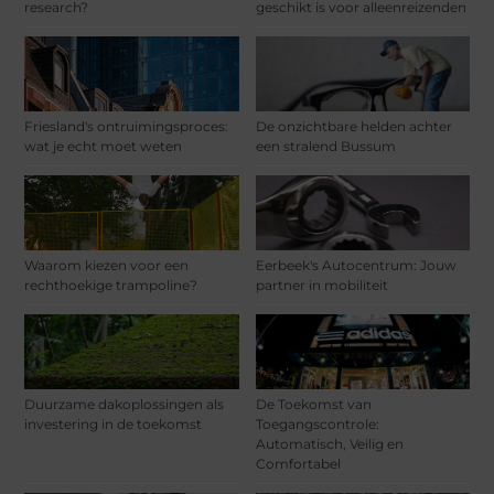
research?
geschikt is voor alleenreizenden
Friesland's ontruimingsproces:
De onzichtbare helden achter
wat je echt moet weten
een stralend Bussum
Waarom kiezen voor een
Eerbeek's Autocentrum: Jouw
rechthoekige trampoline?
partner in mobiliteit
Duurzame dakoplossingen als
De Toekomst van
investering in de toekomst
Toegangscontrole:
Automatisch, Veilig en
Comfortabel