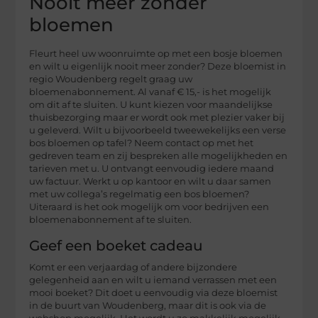
Nooit meer zonder
bloemen
Fleurt heel uw woonruimte op met een bosje bloemen
en wilt u eigenlijk nooit meer zonder? Deze bloemist in
regio Woudenberg regelt graag uw
bloemenabonnement. Al vanaf € 15,- is het mogelijk
om dit af te sluiten. U kunt kiezen voor maandelijkse
thuisbezorging maar er wordt ook met plezier vaker bij
u geleverd. Wilt u bijvoorbeeld tweewekelijks een verse
bos bloemen op tafel? Neem contact op met het
gedreven team en zij bespreken alle mogelijkheden en
tarieven met u. U ontvangt eenvoudig iedere maand
uw factuur. Werkt u op kantoor en wilt u daar samen
met uw collega’s regelmatig een bos bloemen?
Uiteraard is het ook mogelijk om voor bedrijven een
bloemenabonnement af te sluiten.
Geef een boeket cadeau
Komt er een verjaardag of andere bijzondere
gelegenheid aan en wilt u iemand verrassen met een
mooi boeket? Dit doet u eenvoudig via deze bloemist
in de buurt van Woudenberg, maar dit is ook via de