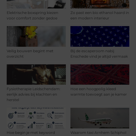
Elektrische boxspring kiezen
Zo past een bio ethanol haard in
voor comfort zonder gedoe
een modern interieur
Veilig bouwen begint met
Bij de escaperoom nabij
overzicht
Enschede vind je altijd vermaak
Fysiotherapie Leidschendam:
Hoe een hoogpolig kleed
eerlijk advies bij klachten en
warmte toevoegt aan je kamer
herstel
Hoe begin je met keyword
Waarom taxi Arnhem Schiphol