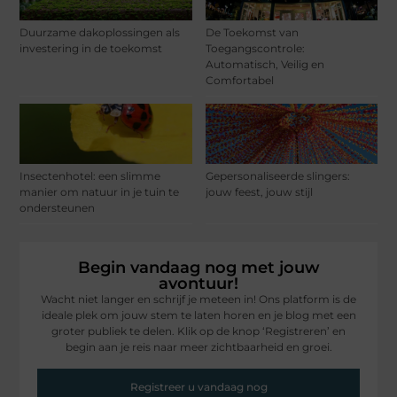
Duurzame dakoplossingen als
De Toekomst van
investering in de toekomst
Toegangscontrole:
Automatisch, Veilig en
Comfortabel
Insectenhotel: een slimme
Gepersonaliseerde slingers:
manier om natuur in je tuin te
jouw feest, jouw stijl
ondersteunen
Begin vandaag nog met jouw
avontuur!
Wacht niet langer en schrijf je meteen in! Ons platform is de
ideale plek om jouw stem te laten horen en je blog met een
groter publiek te delen. Klik op de knop ‘Registreren’ en
begin aan je reis naar meer zichtbaarheid en groei.
Registreer u vandaag nog