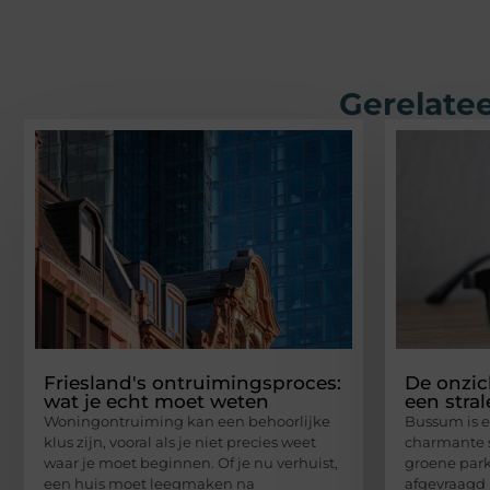
Gerelatee
Friesland's ontruimingsproces:
De onzic
wat je echt moet weten
een str
Woningontruiming kan een behoorlijke
Bussum is e
klus zijn, vooral als je niet precies weet
charmante s
waar je moet beginnen. Of je nu verhuist,
groene park
een huis moet leegmaken na
afgevraagd 