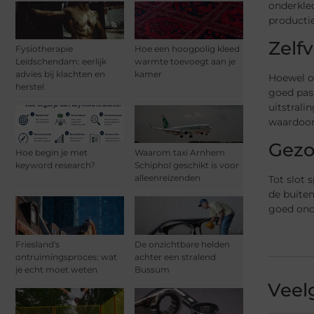
onderkle
productie
Zelf
Fysiotherapie
Hoe een hoogpolig kleed
Leidschendam: eerlijk
warmte toevoegt aan je
advies bij klachten en
kamer
Hoewel on
herstel
goed pass
uitstrali
waardoor 
Gezo
Hoe begin je met
Waarom taxi Arnhem
keyword research?
Schiphol geschikt is voor
alleenreizenden
Tot slot 
de buiten
goed ond
Friesland's
De onzichtbare helden
ontruimingsproces: wat
achter een stralend
je echt moet weten
Bussum
Veel