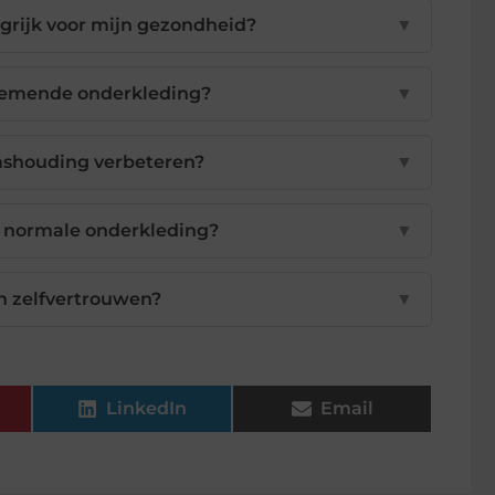
grijk voor mijn gezondheid?
▼
ademende onderkleding?
▼
mshouding verbeteren?
▼
 normale onderkleding?
▼
n zelfvertrouwen?
▼
LinkedIn
Email