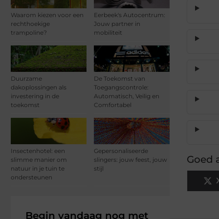
Waarom kiezen voor een
Eerbeek's Autocentrum:
rechthoekige
Jouw partner in
trampoline?
mobiliteit
Duurzame
De Toekomst van
dakoplossingen als
Toegangscontrole:
investering in de
Automatisch, Veilig en
toekomst
Comfortabel
Insectenhotel: een
Gepersonaliseerde
Goed a
slimme manier om
slingers: jouw feest, jouw
natuur in je tuin te
stijl
ondersteunen
Begin vandaag nog met