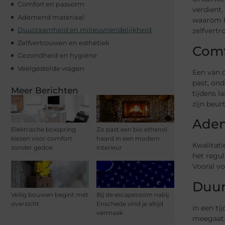
Comfort en pasvorm
verdient.
Ademend materiaal
waarom he
Duurzaamheid en milieuvriendelijkheid
zelfvertr
Zelfvertrouwen en esthetiek
Comf
Gezondheid en hygiëne
Veelgestelde vragen
Een van d
past, ond
Meer Berichten
tijdens 
zijn beur
Adem
Elektrische boxspring
Zo past een bio ethanol
kiezen voor comfort
haard in een modern
Kwalitat
zonder gedoe
interieur
het regul
Vooral v
Duur
Veilig bouwen begint met
Bij de escaperoom nabij
overzicht
Enschede vind je altijd
In een ti
vermaak
meegaat.