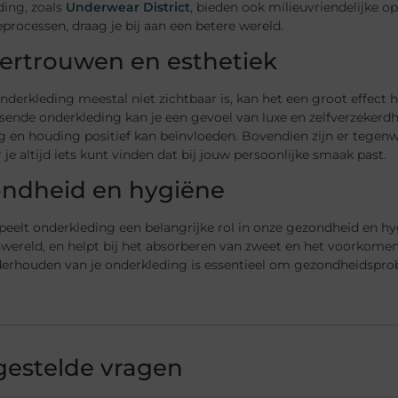
ding, zoals
Underwear District
, bieden ook milieuvriendelijke o
processen, draag je bij aan een betere wereld.
vertrouwen en esthetiek
derkleding meestal niet zichtbaar is, kan het een groot effect 
ende onderkleding kan je een gevoel van luxe en zelfverzekerdheid
ng en houding positief kan beïnvloeden. Bovendien zijn er tegenw
je altijd iets kunt vinden dat bij jouw persoonlijke smaak past.
ndheid en hygiëne
speelt onderkleding een belangrijke rol in onze gezondheid en hy
wereld, en helpt bij het absorberen van zweet en het voorkomen
erhouden van je onderkleding is essentieel om gezondheidspr
gestelde vragen