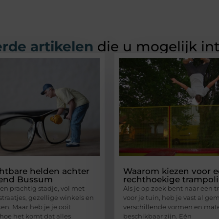
rde artikelen
die u mogelijk in
htbare helden achter
Waarom kiezen voor 
alend Bussum
rechthoekige trampol
en prachtig stadje, vol met
Als je op zoek bent naar een 
traatjes, gezellige winkels en
voor je tuin, heb je vast al ge
en. Maar heb je je ooit
verschillende vormen en mat
hoe het komt dat alles
beschikbaar zijn. Eén