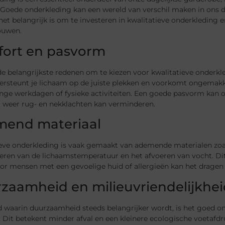
 Goede onderkleding kan een wereld van verschil maken in ons da
t belangrijk is om te investeren in kwalitatieve onderkleding e
ouwen.
ort en pasvorm
e belangrijkste redenen om te kiezen voor kwalitatieve onderkl
ersteunt je lichaam op de juiste plekken en voorkomt ongemakken
lange werkdagen of fysieke activiteiten. Een goede pasvorm kan
t weer rug- en nekklachten kan verminderen.
end materiaal
ieve onderkleding is vaak gemaakt van ademende materialen zoal
eren van de lichaamstemperatuur en het afvoeren van vocht. Dit 
oor mensen met een gevoelige huid of allergieën kan het drage
zaamheid en milieuvriendelijkhei
jd waarin duurzaamheid steeds belangrijker wordt, is het goed o
 Dit betekent minder afval en een kleinere ecologische voetafd