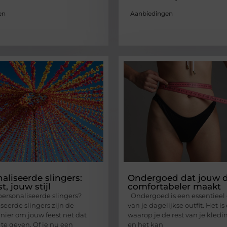
en
Aanbiedingen
aliseerde slingers:
Ondergoed dat jouw 
t, jouw stijl
comfortabeler maakt
personaliseerde slingers?
Ondergoed is een essentieel
seerde slingers zijn de
van je dagelijkse outfit. Het is
nier om jouw feest net dat
waarop je de rest van je kled
 te geven. Of je nu een
en het kan