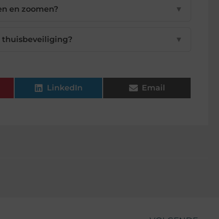
en en zoomen?
▼
r thuisbeveiliging?
▼
LinkedIn
Email