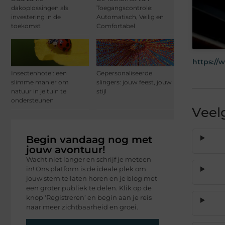
dakoplossingen als
Toegangscontrole:
investering in de
Automatisch, Veilig en
toekomst
Comfortabel
https://
Insectenhotel: een
Gepersonaliseerde
slimme manier om
slingers: jouw feest, jouw
natuur in je tuin te
stijl
ondersteunen
Veel
Begin vandaag nog met
jouw avontuur!
Wacht niet langer en schrijf je meteen
in! Ons platform is de ideale plek om
jouw stem te laten horen en je blog met
een groter publiek te delen. Klik op de
knop ‘Registreren’ en begin aan je reis
naar meer zichtbaarheid en groei.