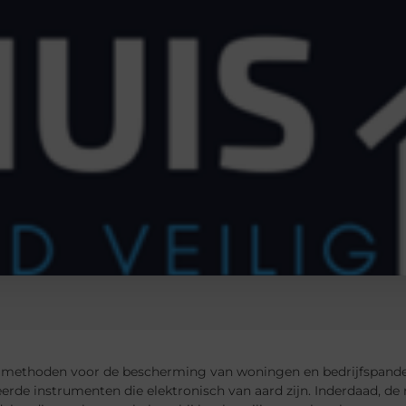
methoden voor de bescherming van woningen en bedrijfspanden 
erde instrumenten die elektronisch van aard zijn. Inderdaad, d