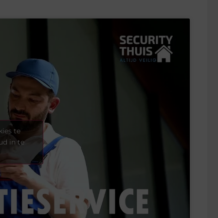
ies te
d in te