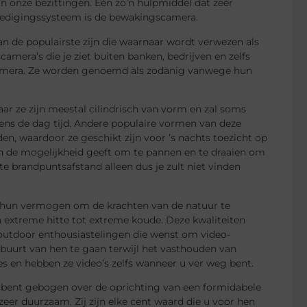
n onze bezittingen. Eén zo’n hulpmiddel dat zeer
erdedigingssysteem is de bewakingscamera.
an de populairste zijn die waarnaar wordt verwezen als
amera’s die je ziet buiten banken, bedrijven en zelfs
 camera. Ze worden genoemd als zodanig vanwege hun
r ze zijn meestal cilindrisch van vorm en zal soms
ens de dag tijd. Andere populaire vormen van deze
en, waardoor ze geschikt zijn voor ’s nachts toezicht op
n de mogelijkheid geeft om te pannen en te draaien om
e brandpuntsafstand alleen dus je zult niet vinden
 hun vermogen om de krachten van de natuur te
 extreme hitte tot extreme koude. Deze kwaliteiten
p outdoor enthousiastelingen die wenst om video-
buurt van hen te gaan terwijl het vasthouden van
ies en hebben ze video’s zelfs wanneer u ver weg bent.
e bent gebogen over de oprichting van een formidabele
eer duurzaam. Zij zijn elke cent waard die u voor hen