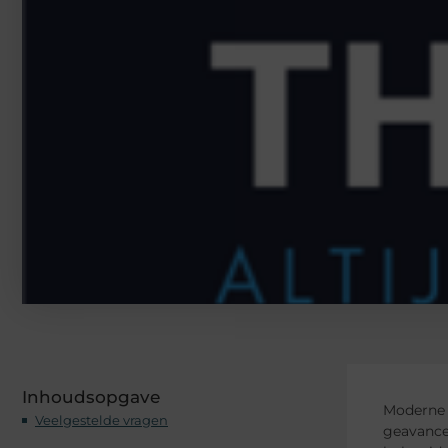
Inhoudsopgave
Moderne 
Veelgestelde vragen
geavance