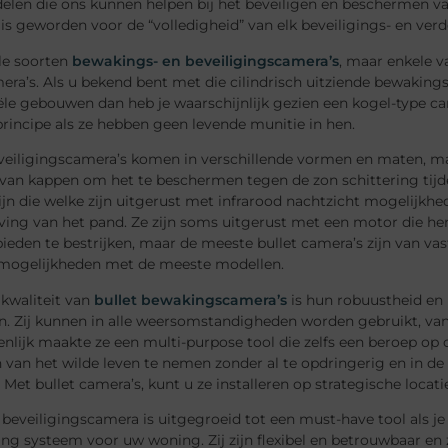
elen die ons kunnen helpen bij het beveiligen en beschermen va
 is geworden voor de “volledigheid” van elk beveiligings- en v
ele soorten
bewakings- en beveiligingscamera’s
, maar enkele v
ra’s. Als u bekend bent met die cilindrisch uitziende bewakingsc
iële gebouwen dan heb je waarschijnlijk gezien een kogel-type
rincipe als ze hebben geen levende munitie in hen.
veiligingscamera’s komen in verschillende vormen en maten, maa
 van kappen om het te beschermen tegen de zon schittering tijd
jn die welke zijn uitgerust met infrarood nachtzicht mogelijkhed
ing van het pand. Ze zijn soms uitgerust met een motor die he
eden te bestrijken, maar de meeste bullet camera’s zijn van vast
ogelijkheden met de meeste modellen.
 kwaliteit van
bullet bewakingscamera’s
is hun robuustheid en
n. Zij kunnen in alle weersomstandigheden worden gebruikt, van
enlijk maakte ze een multi-purpose tool die zelfs een beroep o
an het wilde leven te nemen zonder al te opdringerig en in de 
 Met bullet camera’s, kunt u ze installeren op strategische locat
beveiligingscamera is uitgegroeid tot een must-have tool als j
ng systeem voor uw woning. Zij zijn flexibel en betrouwbaar en z