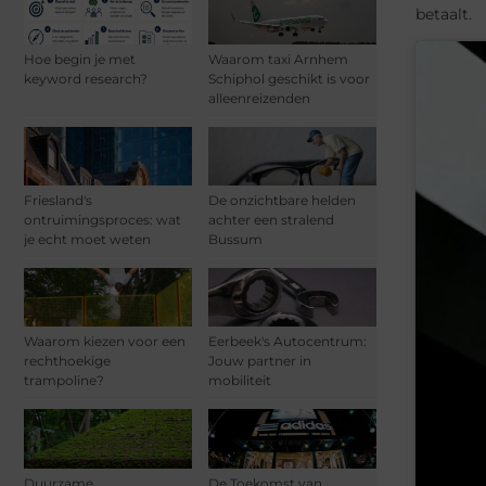
betaalt.
Hoe begin je met
Waarom taxi Arnhem
keyword research?
Schiphol geschikt is voor
alleenreizenden
Friesland's
De onzichtbare helden
ontruimingsproces: wat
achter een stralend
je echt moet weten
Bussum
Waarom kiezen voor een
Eerbeek's Autocentrum:
rechthoekige
Jouw partner in
trampoline?
mobiliteit
Duurzame
De Toekomst van