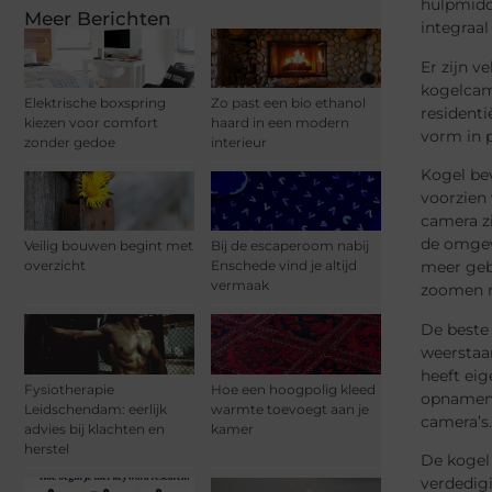
hulpmidd
Meer Berichten
integraal
Er zijn v
kogelcame
Elektrische boxspring
Zo past een bio ethanol
resident
kiezen voor comfort
haard in een modern
vorm in p
zonder gedoe
interieur
Kogel be
voorzien
camera zi
de omgev
Veilig bouwen begint met
Bij de escaperoom nabij
meer gebi
overzicht
Enschede vind je altijd
vermaak
zoomen m
De beste
weerstaa
heeft eig
Fysiotherapie
Hoe een hoogpolig kleed
opnamen v
Leidschendam: eerlijk
warmte toevoegt aan je
camera’s.
advies bij klachten en
kamer
herstel
De kogel 
verdedigi