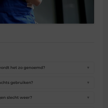
wordt het zo genoemd?
▼
achts gebruiken?
▼
gen slecht weer?
▼