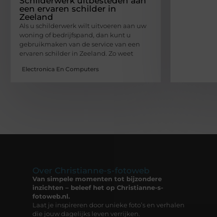
Schilderwerk uitbesteden aan
een ervaren schilder in
Zeeland
Als u schilderwerk wilt uitvoeren aan uw
woning of bedrijfspand, dan kunt u
gebruikmaken van de service van een
ervaren schilder in Zeeland. Zo weet
Electronica En Computers
Over Christianne-s-fotoweb
Van simpele momenten tot bijzondere
inzichten – beleef het op Christianne-s-
fotoweb.nl.
Laat je inspireren door unieke foto’s en verhalen
die jouw dagelijks leven verrijken.