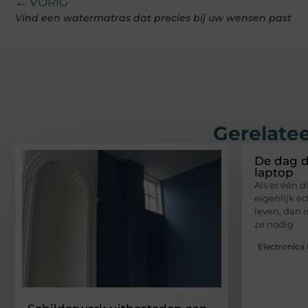
← VORIG
Vind een watermatras dat precies bij uw wensen past
Gerelatee
De dag d
laptop
Als er één d
eigenlijk e
leven, dan i
ze nodig
Electronica