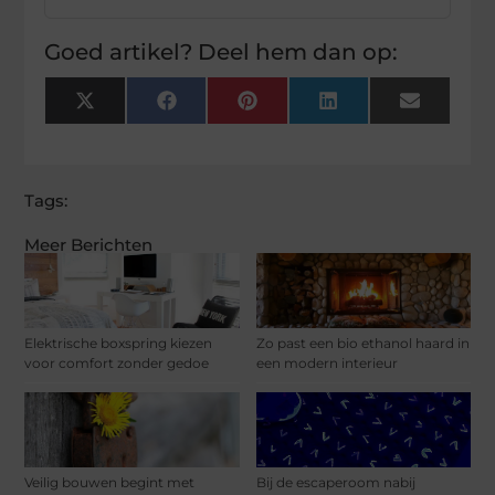
Goed artikel? Deel hem dan op:
X
Facebook
Pinterest
LinkedIn
Email
(Twitter)
Tags:
Meer Berichten
Elektrische boxspring kiezen
Zo past een bio ethanol haard in
voor comfort zonder gedoe
een modern interieur
Veilig bouwen begint met
Bij de escaperoom nabij