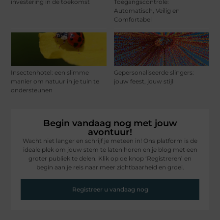
investering in de toekomst
Toegangscontrole:
Automatisch, Veilig en
Comfortabel
Insectenhotel: een slimme
Gepersonaliseerde slingers:
manier om natuur in je tuin te
jouw feest, jouw stijl
ondersteunen
Begin vandaag nog met jouw
avontuur!
Wacht niet langer en schrijf je meteen in! Ons platform is de
ideale plek om jouw stem te laten horen en je blog met een
groter publiek te delen. Klik op de knop ‘Registreren’ en
begin aan je reis naar meer zichtbaarheid en groei.
Registreer u vandaag nog