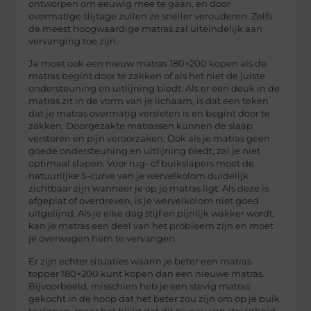
ontworpen om eeuwig mee te gaan, en door
overmatige slijtage zullen ze sneller verouderen. Zelfs
de meest hoogwaardige matras zal uiteindelijk aan
vervanging toe zijn.
Je moet ook een nieuw matras 180×200 kopen als de
matras begint door te zakken of als het niet de juiste
ondersteuning en uitlijning biedt. Als er een deuk in de
matras zit in de vorm van je lichaam, is dat een teken
dat je matras overmatig versleten is en begint door te
zakken. Doorgezakte matrassen kunnen de slaap
verstoren en pijn veroorzaken. Ook als je matras geen
goede ondersteuning en uitlijning biedt, zal je niet
optimaal slapen. Voor rug- of buikslapers moet de
natuurlijke S-curve van je wervelkolom duidelijk
zichtbaar zijn wanneer je op je matras ligt. Als deze is
afgeplat of overdreven, is je wervelkolom niet goed
uitgelijnd. Als je elke dag stijf en pijnlijk wakker wordt,
kan je matras een deel van het probleem zijn en moet
je overwegen hem te vervangen.
Er zijn echter situaties waarin je beter een matras
topper 180×200 kunt kopen dan een nieuwe matras.
Bijvoorbeeld, misschien heb je een stevig matras
gekocht in de hoop dat het beter zou zijn om op je buik