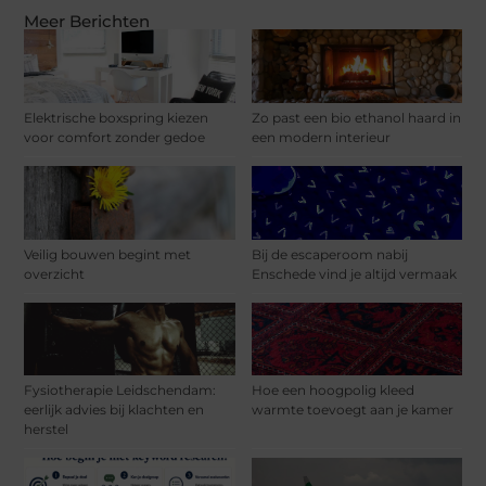
Meer Berichten
Elektrische boxspring kiezen
Zo past een bio ethanol haard in
voor comfort zonder gedoe
een modern interieur
Veilig bouwen begint met
Bij de escaperoom nabij
overzicht
Enschede vind je altijd vermaak
Fysiotherapie Leidschendam:
Hoe een hoogpolig kleed
eerlijk advies bij klachten en
warmte toevoegt aan je kamer
herstel