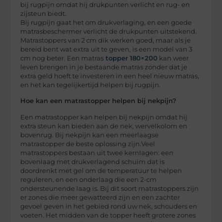
bij rugpijn omdat hij drukpunten verlicht en rug- en
zijsteun biedt.
Bij rugpijn gaat het om drukverlaging, en een goede
matrasbeschermer verlicht de drukpunten uitstekend.
Matrastoppers van 2 cm dik werken goed, maar als je
bereid bent wat extra uit te geven, is een model van 3
cm nog beter. Een matras
topper 180×200
kan weer
leven brengen in je bestaande matras zonder dat je
extra geld hoeft te investeren in een heel nieuw matras,
en het kan tegelijkertijd helpen bij rugpijn.
Hoe kan een matrastopper helpen bij nekpijn?
Een matrastopper kan helpen bij nekpijn omdat hij
extra steun kan bieden aan de nek, wervelkolom en
bovenrug. Bij nekpijn kan een meerlaagse
matrastopper de beste oplossing zijn.Veel
matrastoppers bestaan uit twee kernlagen: een
bovenlaag met drukverlagend schuim dat is
doordrenkt met gel om de temperatuur te helpen
reguleren, en een onderlaag die een 2-cm
ondersteunende laag is. Bij dit soort matrastoppers zijn
er zones die meer gewatteerd zijn en een zachter
gevoel geven in het gebied rond uw nek, schouders en
voeten. Het midden van de topper heeft grotere zones