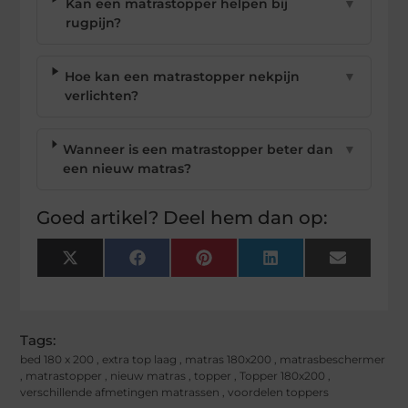
Kan een matrastopper helpen bij
▼
rugpijn?
Hoe kan een matrastopper nekpijn
▼
verlichten?
Wanneer is een matrastopper beter dan
▼
een nieuw matras?
Goed artikel? Deel hem dan op:
X
Facebook
Pinterest
LinkedIn
Email
(Twitter)
Tags:
bed 180 x 200
,
extra top laag
,
matras 180x200
,
matrasbeschermer
,
matrastopper
,
nieuw matras
,
topper
,
Topper 180x200
,
verschillende afmetingen matrassen
,
voordelen toppers