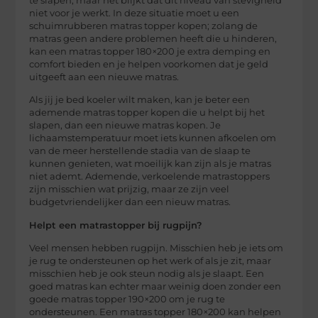
te slapen, maar het blijkt dat dit niveau van stevigheid
niet voor je werkt. In deze situatie moet u een
schuimrubberen matras topper kopen; zolang de
matras geen andere problemen heeft die u hinderen,
kan een matras topper 180×200 je extra demping en
comfort bieden en je helpen voorkomen dat je geld
uitgeeft aan een nieuwe matras.
Als jij je bed koeler wilt maken, kan je beter een
ademende matras topper kopen die u helpt bij het
slapen, dan een nieuwe matras kopen. Je
lichaamstemperatuur moet iets kunnen afkoelen om
van de meer herstellende stadia van de slaap te
kunnen genieten, wat moeilijk kan zijn als je matras
niet ademt. Ademende, verkoelende matrastoppers
zijn misschien wat prijzig, maar ze zijn veel
budgetvriendelijker dan een nieuw matras.
Helpt een matrastopper bij rugpijn?
Veel mensen hebben rugpijn. Misschien heb je iets om
je rug te ondersteunen op het werk of als je zit, maar
misschien heb je ook steun nodig als je slaapt. Een
goed matras kan echter maar weinig doen zonder een
goede matras topper 190×200 om je rug te
ondersteunen. Een matras topper 180×200 kan helpen