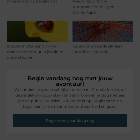
investering in de toekomst
Toegangscontrole:
Automatisch, Veilig en
Comfortabel
Insectenhotel: een slimme
Gepersonaliseerde slingers:
manier om natuur in je tuin te
jouw feest, jouw stijl
ondersteunen
Begin vandaag nog met jouw
avontuur!
Wacht niet langer en schrijf je meteen in! Ons platform is de
ideale plek om jouw stem te laten horen en je blog met een
groter publiek te delen. Klik op de knop ‘Registreren’ en
begin aan je reis naar meer zichtbaarheid en groei.
Registreer u vandaag nog