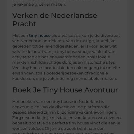
je vakantie groener maken.
Verken de Nederlandse
Pracht
Met een
tiny house
als uitvalsbasis kun je de diversiteit
van Nederland ontdekken. Van de rustige, landelijke
gebieden tot de levendige steden, er is voor ieder wat
wils. In de buurt van je tiny house vind je vaak tal van
activiteiten en bezienswaardigheden, zoals lokale
markten, schilderachtige dorpjes en historische sites.
Veel tiny house-locaties bieden ook toegang tot unieke
ervaringen, zoals boerderijbezoeken of regionale
kooklessen, die je vakantie nog memorabeler maken.
Boek Je Tiny House Avontuur
Het boeken van een tiny house in Nederland is
eenvoudig en kan via diverse online platforms die
gespecialiseerd zijn in bijzondere vakantiewoningen.
Zorg ervoor dat je je reisdata en voorkeuren van tevoren
bepaalt, zodat je de perfecte tiny house vindt die aan je
wensen voldoet. Of je nu op zoek bent naar een
romantische uitje, een gezinsvakantie of een rustige