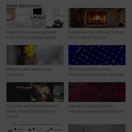
Meer Berichten
Elektrische boxspring kiezen
Zo past een bio ethanol haard in
voor comfort zonder gedoe
een modern interieur
Veilig bouwen begint met
Bij de escaperoom nabij
overzicht
Enschede vind je altijd vermaak
Fysiotherapie Leidschendam:
Hoe een hoogpolig kleed
eerlijk advies bij klachten en
warmte toevoegt aan je kamer
herstel