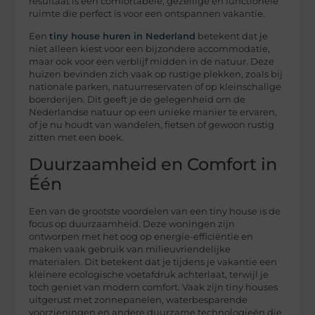
resultaat is een comfortabele, gezellige en functionele
ruimte die perfect is voor een ontspannen vakantie.
Een
tiny house huren in Nederland
betekent dat je
niet alleen kiest voor een bijzondere accommodatie,
maar ook voor een verblijf midden in de natuur. Deze
huizen bevinden zich vaak op rustige plekken, zoals bij
nationale parken, natuurreservaten of op kleinschalige
boerderijen. Dit geeft je de gelegenheid om de
Nederlandse natuur op een unieke manier te ervaren,
of je nu houdt van wandelen, fietsen of gewoon rustig
zitten met een boek.
Duurzaamheid en Comfort in
Één
Een van de grootste voordelen van een tiny house is de
focus op duurzaamheid. Deze woningen zijn
ontworpen met het oog op energie-efficiëntie en
maken vaak gebruik van milieuvriendelijke
materialen. Dit betekent dat je tijdens je vakantie een
kleinere ecologische voetafdruk achterlaat, terwijl je
toch geniet van modern comfort. Vaak zijn tiny houses
uitgerust met zonnepanelen, waterbesparende
voorzieningen en andere duurzame technologieën die