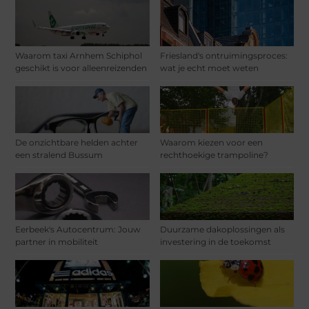
Waarom taxi Arnhem Schiphol
Friesland's ontruimingsproces:
geschikt is voor alleenreizenden
wat je echt moet weten
De onzichtbare helden achter
Waarom kiezen voor een
een stralend Bussum
rechthoekige trampoline?
Eerbeek's Autocentrum: Jouw
Duurzame dakoplossingen als
partner in mobiliteit
investering in de toekomst