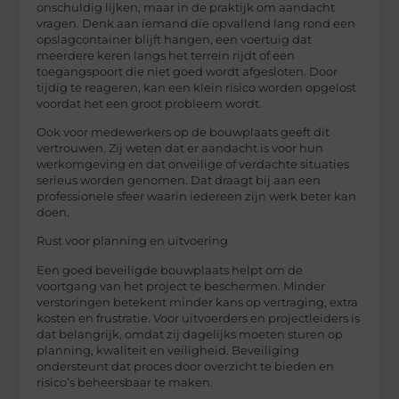
onschuldig lijken, maar in de praktijk om aandacht
vragen. Denk aan iemand die opvallend lang rond een
opslagcontainer blijft hangen, een voertuig dat
meerdere keren langs het terrein rijdt of een
toegangspoort die niet goed wordt afgesloten. Door
tijdig te reageren, kan een klein risico worden opgelost
voordat het een groot probleem wordt.
Ook voor medewerkers op de bouwplaats geeft dit
vertrouwen. Zij weten dat er aandacht is voor hun
werkomgeving en dat onveilige of verdachte situaties
serieus worden genomen. Dat draagt bij aan een
professionele sfeer waarin iedereen zijn werk beter kan
doen.
Rust voor planning en uitvoering
Een goed beveiligde bouwplaats helpt om de
voortgang van het project te beschermen. Minder
verstoringen betekent minder kans op vertraging, extra
kosten en frustratie. Voor uitvoerders en projectleiders is
dat belangrijk, omdat zij dagelijks moeten sturen op
planning, kwaliteit en veiligheid. Beveiliging
ondersteunt dat proces door overzicht te bieden en
risico’s beheersbaar te maken.