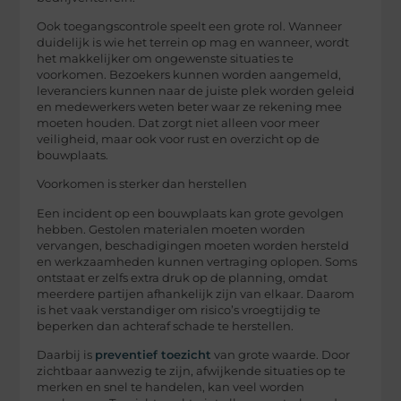
Ook toegangscontrole speelt een grote rol. Wanneer
duidelijk is wie het terrein op mag en wanneer, wordt
het makkelijker om ongewenste situaties te
voorkomen. Bezoekers kunnen worden aangemeld,
leveranciers kunnen naar de juiste plek worden geleid
en medewerkers weten beter waar ze rekening mee
moeten houden. Dat zorgt niet alleen voor meer
veiligheid, maar ook voor rust en overzicht op de
bouwplaats.
Voorkomen is sterker dan herstellen
Een incident op een bouwplaats kan grote gevolgen
hebben. Gestolen materialen moeten worden
vervangen, beschadigingen moeten worden hersteld
en werkzaamheden kunnen vertraging oplopen. Soms
ontstaat er zelfs extra druk op de planning, omdat
meerdere partijen afhankelijk zijn van elkaar. Daarom
is het vaak verstandiger om risico’s vroegtijdig te
beperken dan achteraf schade te herstellen.
Daarbij is
preventief toezicht
van grote waarde. Door
zichtbaar aanwezig te zijn, afwijkende situaties op te
merken en snel te handelen, kan veel worden