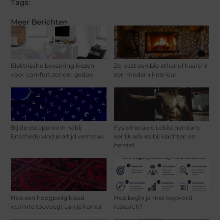
Tags:
Meer Berichten
Elektrische boxspring kiezen
Zo past een bio ethanol haard in
voor comfort zonder gedoe
een modern interieur
Bij de escaperoom nabij
Fysiotherapie Leidschendam:
Enschede vind je altijd vermaak
eerlijk advies bij klachten en
herstel
Hoe een hoogpolig kleed
Hoe begin je met keyword
warmte toevoegt aan je kamer
research?