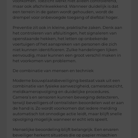
voorkomen. Toezicht werkt niet alleen controlerend,
maar ook afschrikwekkend. Wanneer duidelijk is dat
een terrein in de gaten wordt gehouden, wordt de
drempel voor onbevoegde toegang of diefstal hoger.
Preventie zit ook in kleine, praktische zaken. Denk aan
het controleren van afsluitingen, het signaleren van
openstaande hekken, het letten op onbekende
voertuigen of het aanspreken van personen die zich
niet kunnen identificeren. Zulke handelingen lijken
eenvoudig, maar kunnen een groot verschil maken in
het voorkomen van problemen.
De combinatie van mensen en techniek
Moderne
bouwplaatsbeveiliging
bestaat vaak uit een
combinatie van fysieke aanwezigheid, cameratoezicht,
meldkameropvolging en duidelijke procedures.
Camera’s en sensoren kunnen beweging detecteren,
terwijl beveiligers of centralisten beoordelen wat er aan
de hand is. Zo wordt voorkomen dat iedere melding
automatisch tot onnodige actie leidt, maar blijft snelle
opvolging mogelijk wanneer er echt iets speelt.
Menselijke beoordeling blijft belangrijk. Een ervaren
beveiliger herkent situaties die op papier misschien