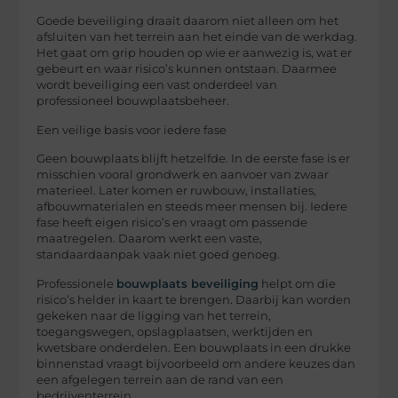
Goede beveiliging draait daarom niet alleen om het
afsluiten van het terrein aan het einde van de werkdag.
Het gaat om grip houden op wie er aanwezig is, wat er
gebeurt en waar risico’s kunnen ontstaan. Daarmee
wordt beveiliging een vast onderdeel van
professioneel
bouwplaatsbeheer
.
Een veilige basis voor iedere fase
Geen bouwplaats blijft hetzelfde. In de eerste fase is er
misschien vooral grondwerk en aanvoer van zwaar
materieel. Later komen er ruwbouw, installaties,
afbouwmaterialen en steeds meer mensen bij. Iedere
fase heeft eigen risico’s en vraagt om passende
maatregelen. Daarom werkt een vaste,
standaardaanpak vaak niet goed genoeg.
Professionele
bouwplaats beveiliging
helpt om die
risico’s helder in kaart te brengen. Daarbij kan worden
gekeken naar de ligging van het terrein,
toegangswegen, opslagplaatsen, werktijden en
kwetsbare onderdelen. Een bouwplaats in een drukke
binnenstad vraagt bijvoorbeeld om andere keuzes dan
een afgelegen terrein aan de rand van een
bedrijventerrein.