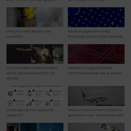
Veilig bouwen begint met
Bij de escaperoom nabij
overzicht
Enschede vind je altijd vermaak
Fysiotherapie Leidschendam:
Hoe een hoogpolig kleed
eerlijk advies bij klachten en
warmte toevoegt aan je kamer
herstel
Hoe begin je met keyword
Waarom taxi Arnhem Schiphol
research?
geschikt is voor alleenreizenden