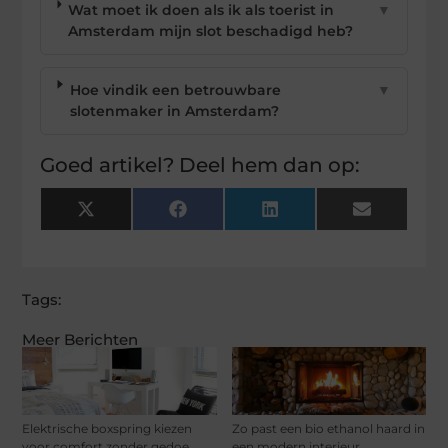
Wat moet ik doen als ik als toerist in
▼
Amsterdam mijn slot beschadigd heb?
Hoe vindik een betrouwbare
▼
slotenmaker in Amsterdam?
Goed artikel? Deel hem dan op:
X
Facebook
LinkedIn
Email
(Twitter)
Tags:
Meer Berichten
Elektrische boxspring kiezen
Zo past een bio ethanol haard in
voor comfort zonder gedoe
een modern interieur