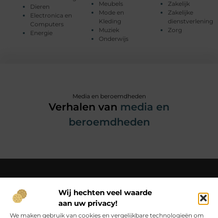
Meubels
Zakelijk
Dieren
Mode en
Zakelijke
Electronica en
Kleding
dienstverlening
Computers
Muziek
Zorg
Energie
Onderwijs
Media en beroemdheden
Verhalen van
media en
beroemdheden
Wij hechten veel waarde
Over Christianne-s-fotoweb
aan uw privacy!
Van simpele momenten tot bijzondere inzichten – beleef
het op Christianne-s-fotoweb.nl.
We maken gebruik van cookies en vergelijkbare technologieën om