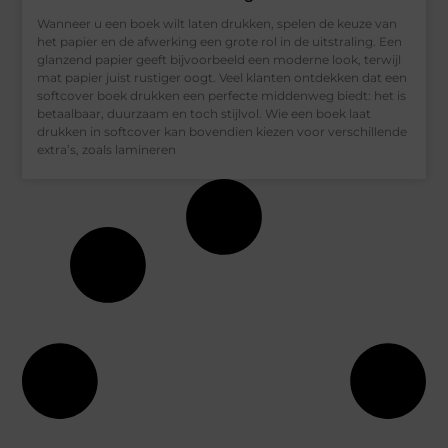
Wanneer u een boek wilt laten drukken, spelen de keuze van
het papier en de afwerking een grote rol in de uitstraling. Een
glanzend papier geeft bijvoorbeeld een moderne look, terwijl
mat papier juist rustiger oogt. Veel klanten ontdekken dat een
softcover boek drukken een perfecte middenweg biedt: het is
betaalbaar, duurzaam en toch stijlvol. Wie een boek laat
drukken in softcover kan bovendien kiezen voor verschillende
extra’s, zoals lamineren