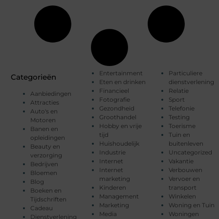
Entertainment
Particuliere
Categorieën
Eten en drinken
dienstverlening
Financieel
Relatie
Aanbiedingen
Fotografie
Sport
Attracties
Gezondheid
Telefonie
Auto's en
Groothandel
Testing
Motoren
Hobby en vrije
Toerisme
Banen en
tijd
Tuin en
opleidingen
Huishoudelijk
buitenleven
Beauty en
Industrie
Uncategorized
verzorging
Internet
Vakantie
Bedrijven
Internet
Verbouwen
Bloemen
marketing
Vervoer en
Blog
Kinderen
transport
Boeken en
Management
Winkelen
Tijdschriften
Marketing
Woning en Tuin
Cadeau
Media
Woningen
Dienstverlening