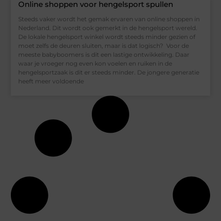
Online shoppen voor hengelsport spullen
Steeds vaker wordt het gemak ervaren van online shoppen in
Nederland. Dit wordt ook gemerkt in de hengelsport wereld.
De lokale hengelsport winkel wordt steeds minder gezien of
moet zelfs de deuren sluiten, maar is dat logisch? Voor de
meeste babyboomers is dit een lastige ontwikkeling. Daar
waar je vroeger nog even kon voelen en ruiken in de
hengelsportzaak is dit er steeds minder. De jongere generatie
heeft meer voldoende