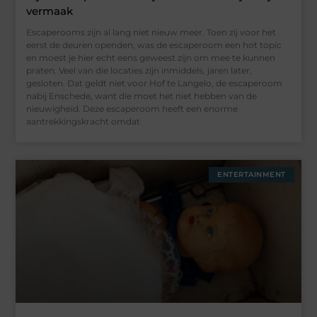
vermaak
Escaperooms zijn al lang niet nieuw meer. Toen zij voor het
eerst de deuren openden, was de escaperoom een hot topic
en moest je hier echt eens geweest zijn om mee te kunnen
praten. Veel van die locaties zijn inmiddels, jaren later,
gesloten. Dat geldt niet voor Hof te Langelo, de escaperoom
nabij Enschede, want die moet het niet hebben van de
nieuwigheid. Deze escaperoom heeft een enorme
aantrekkingskracht omdat
ENTERTAINMENT