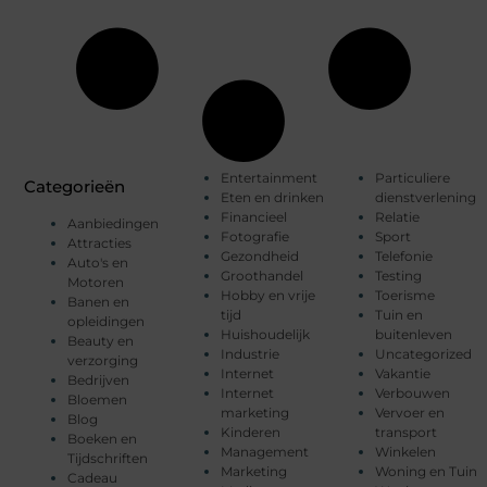
Entertainment
Particuliere
Categorieën
Eten en drinken
dienstverlening
Financieel
Relatie
Aanbiedingen
Fotografie
Sport
Attracties
Gezondheid
Telefonie
Auto's en
Groothandel
Testing
Motoren
Hobby en vrije
Toerisme
Banen en
tijd
Tuin en
opleidingen
Huishoudelijk
buitenleven
Beauty en
Industrie
Uncategorized
verzorging
Internet
Vakantie
Bedrijven
Internet
Verbouwen
Bloemen
marketing
Vervoer en
Blog
Kinderen
transport
Boeken en
Management
Winkelen
Tijdschriften
Marketing
Woning en Tuin
Cadeau