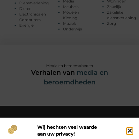
Media
Woningen
Dienstverlening
Meubels
Zakelijk
Dieren
Mode en
Zakelijke
Electronica en
Kleding
dienstverlening
Computers
Muziek
Zorg
Energie
Onderwijs
Media en beroemdheden
Verhalen van
media en
beroemdheden
Wij hechten veel waarde
Over Christianne-s-fotoweb
aan uw privacy!
Van simpele momenten tot bijzondere inzichten – beleef