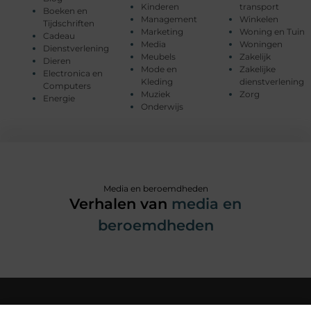
Kinderen
transport
Boeken en
Management
Winkelen
Tijdschriften
Marketing
Woning en Tuin
Cadeau
Media
Woningen
Dienstverlening
Meubels
Zakelijk
Dieren
Mode en
Zakelijke
Electronica en
Kleding
dienstverlening
Computers
Muziek
Zorg
Energie
Onderwijs
Media en beroemdheden
Verhalen van
media en
beroemdheden