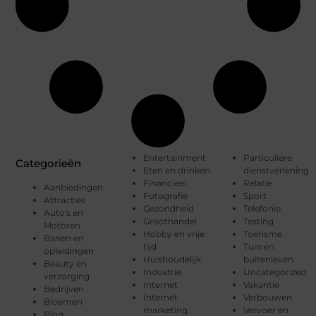
Entertainment
Particuliere
Categorieën
Eten en drinken
dienstverlening
Financieel
Relatie
Aanbiedingen
Fotografie
Sport
Attracties
Gezondheid
Telefonie
Auto's en
Groothandel
Testing
Motoren
Hobby en vrije
Toerisme
Banen en
tijd
Tuin en
opleidingen
Huishoudelijk
buitenleven
Beauty en
Industrie
Uncategorized
verzorging
Internet
Vakantie
Bedrijven
Internet
Verbouwen
Bloemen
marketing
Vervoer en
Blog