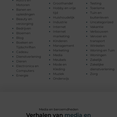
Auto's en
Groothandel
Testing
Motoren
Hobby en vrije
Toerisme
Banen en
tijd
Tuin en
opleidingen
Huishoudelijk
buitenleven
Beauty en
Industrie
Uncategorized
verzorging
Internet
Vakantie
Bedrijven
Internet
Verbouwen
Bloemen
marketing
Vervoer en
Blog
Kinderen
transport
Boeken en
Management
Winkelen
Tijdschriften
Marketing
Woning en Tuin
Cadeau
Media
Woningen
Dienstverlening
Meubels
Zakelijk
Dieren
Mode en
Zakelijke
Electronica en
Kleding
dienstverlening
Computers
Muziek
Zorg
Energie
Onderwijs
Media en beroemdheden
Verhalen van
media en