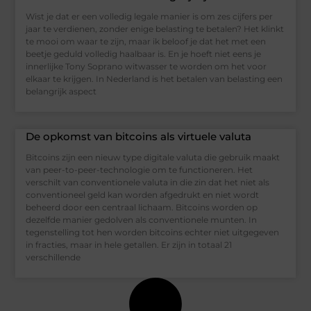
Wist je dat er een volledig legale manier is om zes cijfers per
jaar te verdienen, zonder enige belasting te betalen? Het klinkt
te mooi om waar te zijn, maar ik beloof je dat het met een
beetje geduld volledig haalbaar is. En je hoeft niet eens je
innerlijke Tony Soprano witwasser te worden om het voor
elkaar te krijgen. In Nederland is het betalen van belasting een
belangrijk aspect
De opkomst van bitcoins als virtuele valuta
Bitcoins zijn een nieuw type digitale valuta die gebruik maakt
van peer-to-peer-technologie om te functioneren. Het
verschilt van conventionele valuta in die zin dat het niet als
conventioneel geld kan worden afgedrukt en niet wordt
beheerd door een centraal lichaam. Bitcoins worden op
dezelfde manier gedolven als conventionele munten. In
tegenstelling tot hen worden bitcoins echter niet uitgegeven
in fracties, maar in hele getallen. Er zijn in totaal 21
verschillende