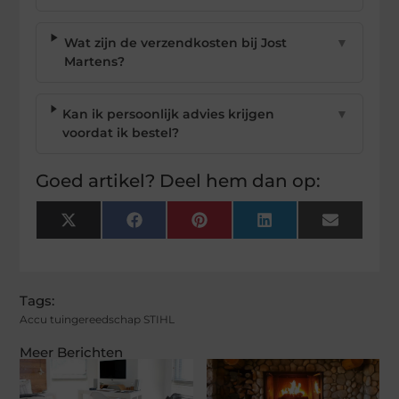
Wat zijn de verzendkosten bij Jost
▼
Martens?
Kan ik persoonlijk advies krijgen
▼
voordat ik bestel?
Goed artikel? Deel hem dan op:
X
Facebook
Pinterest
LinkedIn
Email
(Twitter)
Tags:
Accu tuingereedschap STIHL
Meer Berichten