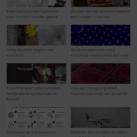
Elektrische boxspring kiezen
Zo past een bio ethanol haard in
voor comfort zonder gedoe
een modern interieur
Veilig bouwen begint met
Bij de escaperoom nabij
overzicht
Enschede vind je altijd vermaak
Fysiotherapie Leidschendam:
Hoe een hoogpolig kleed
eerlijk advies bij klachten en
warmte toevoegt aan je kamer
herstel
Hoe begin je met keyword
Waarom taxi Arnhem Schiphol