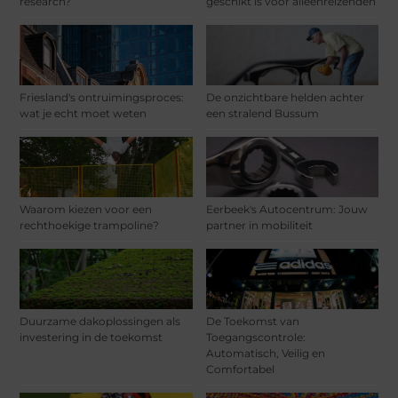
research?
geschikt is voor alleenreizenden
Friesland's ontruimingsproces:
De onzichtbare helden achter
wat je echt moet weten
een stralend Bussum
Waarom kiezen voor een
Eerbeek's Autocentrum: Jouw
rechthoekige trampoline?
partner in mobiliteit
Duurzame dakoplossingen als
De Toekomst van
investering in de toekomst
Toegangscontrole:
Automatisch, Veilig en
Comfortabel