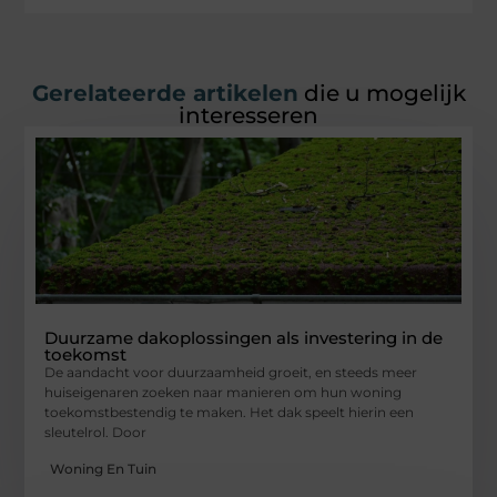
Gerelateerde artikelen
die u mogelijk
interesseren
Duurzame dakoplossingen als investering in de
toekomst
De aandacht voor duurzaamheid groeit, en steeds meer
huiseigenaren zoeken naar manieren om hun woning
toekomstbestendig te maken. Het dak speelt hierin een
sleutelrol. Door
Woning En Tuin