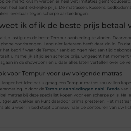
p de markt kwam werden er heel wat imitaties geïntroduceerd. M
een heel aantrekkelijke prijs. De matrassen, kussens, bedbodems
ken leverbaar tegen scherpe aanbiedingen.
weet ik of ik de beste prijs betaa
t altijd lastig om de beste Tempur aanbieding te vinden. Daarvo
phone doorbrengen. Lang niet iedereen heeft daar zin in. En da
 het bedrijf waar de Tempur aanbiedingen niet aan tijd gebonden
taalt u namelijk altijd een scherpe prijs. Ongeacht het moment
sgaan in de showroom en u daar alles laten vertellen over de v
ook voor Tempur voor uw volgende matras
l langer het idee dat u graag een Tempur matras zou willen kop
verandering in door de
Tempur aanbiedingen nabij Breda
van H
el matras bij deze specialist kopen voor een scherpe prijs. Na 
itgerust wakker en kunt daardoor prima presteren. Het matras t
ns als u weer in bed stapt opnieuw naar de contouren van uw li