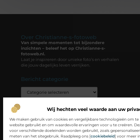
Over Christianne-s-fotoweb
Van simpele momenten tot bijzondere
inzichten – beleef het op Christianne-s-
fotoweb.nl.
Laat je inspireren door unieke foto’s en verhalen
die jouw dagelijks leven verrijken.
Bericht categorie
Wij hechten veel waarde aan uw priva
We maken gebruik van cookies en vergelijkbare technologieën om te 
website gebruikt en om waardevolle ervaringen voor u te creëren. D
voor verschillende doeleinden worden gebruikt, zoals gepersonaliseer
meten van het sitegebruik. Raadpleeg ons [
cookiebeleid
] voor meer i