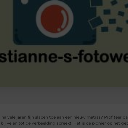
 na vele jaren fijn slapen toe aan een nieuw matras? Profiteer
bij velen tot de verbeelding spreekt. Het is de pionier op het