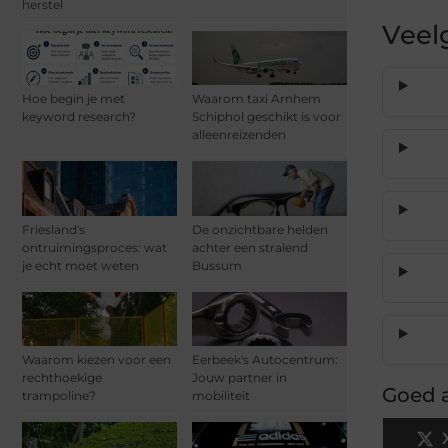
herstel
Veel
Hoe begin je met
Waarom taxi Arnhem
keyword research?
Schiphol geschikt is voor
alleenreizenden
Friesland's
De onzichtbare helden
ontruimingsproces: wat
achter een stralend
je echt moet weten
Bussum
Waarom kiezen voor een
Eerbeek's Autocentrum:
rechthoekige
Jouw partner in
Goed a
trampoline?
mobiliteit