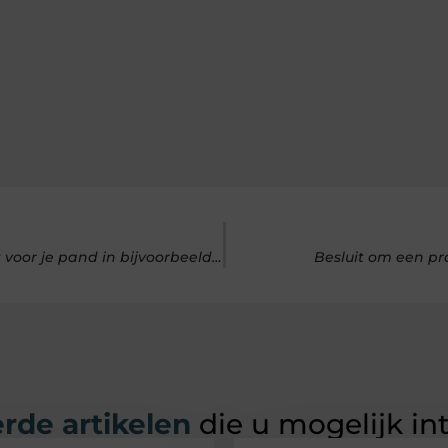
De tafel van jouw dromen is een boomstamtafel op maat voor je pand in bijvoorbeeld Arnhem
Besluit om een pr
rde artikelen
die u mogelijk in