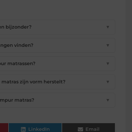
n bijzonder?
▼
ingen vinden?
▼
mpur matrassen?
▼
 matras zijn vorm herstelt?
▼
empur matras?
▼
LinkedIn
Email