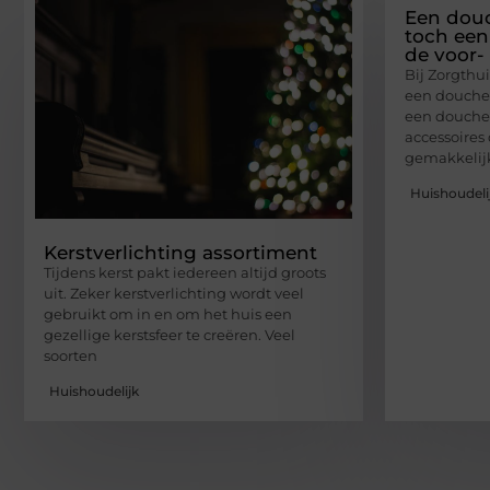
Een douc
toch een
de voor-
Bij Zorgthui
een douches
een douchek
accessoires
gemakkelijk
Huishoudeli
Kerstverlichting assortiment
Tijdens kerst pakt iedereen altijd groots
uit. Zeker kerstverlichting wordt veel
gebruikt om in en om het huis een
gezellige kerstsfeer te creëren. Veel
soorten
Huishoudelijk