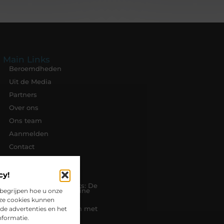
Main Links
Beroemdheden
Uit de Media
Partners
Over ons
Ons team
Aanmelden
Contact
Cookiebeleid (EU)
Website index
cy!
Kwalitatieve Backlinks: De
begrijpen hoe u onze
Bouwstenen van Online
Autoriteit
eze cookies kunnen
de advertenties en het
Inkomsten Genereren met
Mijn Website: Van
nformatie.
Bezoekers naar
Verdienmodel