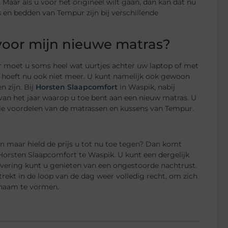
aar als u voor het origineel wilt gaan, dan kan dat nu
 en bedden van Tempur zijn bij verschillende
l voor mijn nieuwe matras?
or moet u soms heel wat uurtjes achter uw laptop of met
t hoeft nu ook niet meer. U kunt namelijk ook gewoon
 zijn. Bij
Horsten Slaapcomfort
in Waspik, nabij
 van het jaar waarop u toe bent aan een nieuw matras. U
ele voordelen van de matrassen en kussens van Tempur.
en maar hield de prijs u tot nu toe tegen? Dan komt
orsten Slaapcomfort te Waspik. U kunt een dergelijk
levering kunt u genieten van een ongestoorde nachtrust.
rekt in de loop van de dag weer volledig recht, om zich
chaam te vormen.