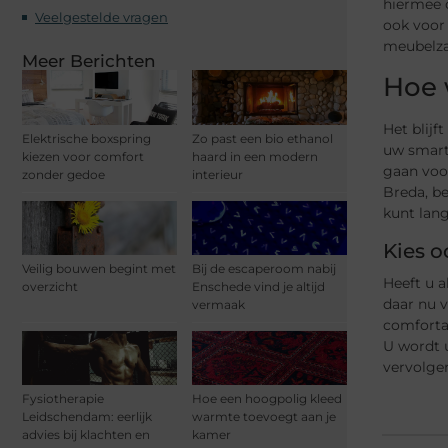
hiermee o
Veelgestelde vragen
ook voor 
meubelza
Meer Berichten
Hoe 
Het blijf
Elektrische boxspring
Zo past een bio ethanol
uw smart
kiezen voor comfort
haard in een modern
gaan voor
zonder gedoe
interieur
Breda, be
kunt lang
Kies 
Veilig bouwen begint met
Bij de escaperoom nabij
Heeft u a
overzicht
Enschede vind je altijd
daar nu 
vermaak
comfortab
U wordt u
vervolge
Fysiotherapie
Hoe een hoogpolig kleed
Leidschendam: eerlijk
warmte toevoegt aan je
advies bij klachten en
kamer