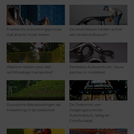
Friesland's ontruimingsproces:
De onzichtbare helden achter
wat je echt moet weten
een stralend Bussum
Waarom kiezen voor een
Eerbeek's Autocentrum: Jouw
rechthoekige trampoline?
partner in mobiliteit
Duurzame dakoplossingen als
De Toekomst van
investering in de toekomst
Toegangscontrole:
Automatisch, Veilig en
Comfortabel