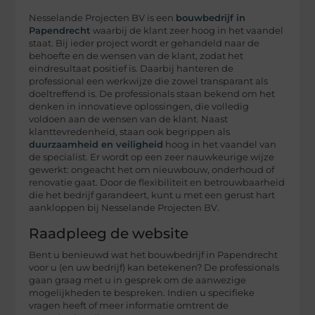
Nesselande Projecten BV is een
bouwbedrijf in
Papendrecht
waarbij de klant zeer hoog in het vaandel
staat. Bij ieder project wordt er gehandeld naar de
behoefte en de wensen van de klant, zodat het
eindresultaat positief is. Daarbij hanteren de
professional een werkwijze die zowel transparant als
doeltreffend is. De professionals staan bekend om het
denken in innovatieve oplossingen, die volledig
voldoen aan de wensen van de klant. Naast
klanttevredenheid, staan ook begrippen als
duurzaamheid en veiligheid
hoog in het vaandel van
de specialist. Er wordt op een zeer nauwkeurige wijze
gewerkt: ongeacht het om nieuwbouw, onderhoud of
renovatie gaat. Door de flexibiliteit en betrouwbaarheid
die het bedrijf garandeert, kunt u met een gerust hart
aankloppen bij Nesselande Projecten BV.
Raadpleeg de website
Bent u benieuwd wat het bouwbedrijf in Papendrecht
voor u (en uw bedrijf) kan betekenen? De professionals
gaan graag met u in gesprek om de aanwezige
mogelijkheden te bespreken. Indien u specifieke
vragen heeft of meer informatie omtrent de