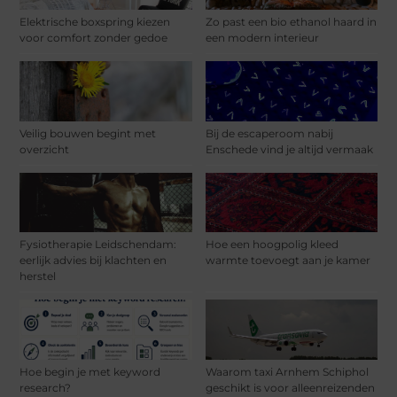
Elektrische boxspring kiezen
Zo past een bio ethanol haard in
voor comfort zonder gedoe
een modern interieur
Veilig bouwen begint met
Bij de escaperoom nabij
overzicht
Enschede vind je altijd vermaak
Fysiotherapie Leidschendam:
Hoe een hoogpolig kleed
eerlijk advies bij klachten en
warmte toevoegt aan je kamer
herstel
Hoe begin je met keyword
Waarom taxi Arnhem Schiphol
research?
geschikt is voor alleenreizenden