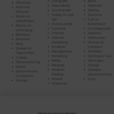
Fotografie
Sport
Attracties
Gezondheid
Telefonie
Auto's en
Groothandel
Testing
Motoren
Hobby en vrije
Toerisme
Banen en
tijd
Tuin en
opleidingen
Huishoudelijk
buitenleven
Beauty en
Industrie
Uncategorized
verzorging
Internet
Vakantie
Bedrijven
Internet
Verbouwen
Bloemen
marketing
Vervoer en
Blog
Kinderen
transport
Boeken en
Management
Winkelen
Tijdschriften
Marketing
Woning en Tuin
Cadeau
Media
Woningen
Dienstverlening
Meubels
Zakelijk
Dieren
Mode en
Zakelijke
Electronica en
Kleding
dienstverlening
Computers
Muziek
Zorg
Energie
Onderwijs
Media en beroemdheden