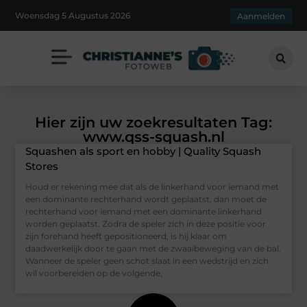
Woensdag 5 Augustus 2026
Aanmelden
Hier zijn uw zoekresultaten Tag:
www.qss-squash.nl
Squashen als sport en hobby | Quality Squash
Stores
Houd er rekening mee dat als de linkerhand voor iemand met
een dominante rechterhand wordt geplaatst, dan moet de
rechterhand voor iemand met een dominante linkerhand
worden geplaatst. Zodra de speler zich in deze positie voor
zijn forehand heeft gepositioneerd, is hij klaar om
daadwerkelijk door te gaan met de zwaaibeweging van de bal.
Wanneer de speler geen schot slaat in een wedstrijd en zich
wil voorbereiden op de volgende,