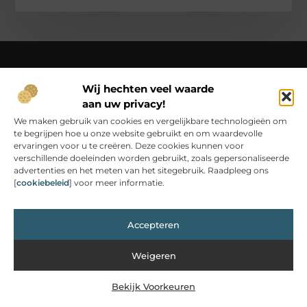
Wij hechten veel waarde
Over Christianne-s-fotoweb
aan uw privacy!
Van simpele momenten tot bijzondere inzichten – beleef
het op Christianne-s-fotoweb.nl.
We maken gebruik van cookies en vergelijkbare technologieën om
Laat je inspireren door unieke foto’s en verhalen die jouw
te begrijpen hoe u onze website gebruikt en om waardevolle
dagelijks leven verrijken.
ervaringen voor u te creëren. Deze cookies kunnen voor
verschillende doeleinden worden gebruikt, zoals gepersonaliseerde
Bericht categorie
advertenties en het meten van het sitegebruik. Raadpleeg ons
[
cookiebeleid
] voor meer informatie.
Main Links
Accepteren
Kwalitatieve Backlinks: De Bouwstenen van Online Autoriteit
Inkomsten Genereren met Mijn Website: Van Bezoekers naar Verdienmodel
Weigeren
Bekijk Voorkeuren
@2025 www.christianne-s-fotoweb.nl. All Right Reserved.