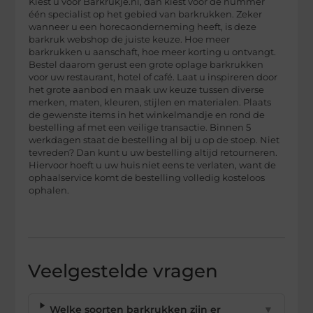
Kiest u voor Barkrukje.nl, dan kiest voor de nummer
één specialist op het gebied van barkrukken. Zeker
wanneer u een horecaonderneming heeft, is deze
barkruk webshop de juiste keuze. Hoe meer
barkrukken u aanschaft, hoe meer korting u ontvangt.
Bestel daarom gerust een grote oplage barkrukken
voor uw restaurant, hotel of café. Laat u inspireren door
het grote aanbod en maak uw keuze tussen diverse
merken, maten, kleuren, stijlen en materialen. Plaats
de gewenste items in het winkelmandje en rond de
bestelling af met een veilige transactie. Binnen 5
werkdagen staat de bestelling al bij u op de stoep. Niet
tevreden? Dan kunt u uw bestelling altijd retourneren.
Hiervoor hoeft u uw huis niet eens te verlaten, want de
ophaalservice komt de bestelling volledig kosteloos
ophalen.
Veelgestelde vragen
Welke soorten barkrukken zijn er
▼