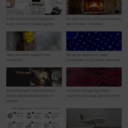
Elektrische boxspring kiezen
Zo past een bio ethanol haard in
voor comfort zonder gedoe
een modern interieur
Veilig bouwen begint met
Bij de escaperoom nabij
overzicht
Enschede vind je altijd vermaak
Fysiotherapie Leidschendam:
Hoe een hoogpolig kleed
eerlijk advies bij klachten en
warmte toevoegt aan je kamer
herstel