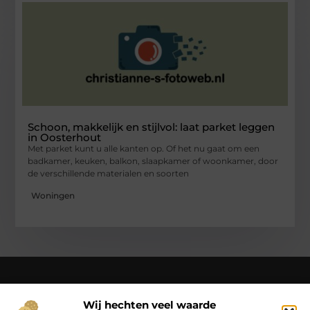
Schoon, makkelijk en stijlvol: laat parket leggen
in Oosterhout
Met parket kunt u alle kanten op. Of het nu gaat om een
badkamer, keuken, balkon, slaapkamer of woonkamer, door
de verschillende materialen en soorten
Woningen
Wij hechten veel waarde
Over Christianne-s-fotoweb