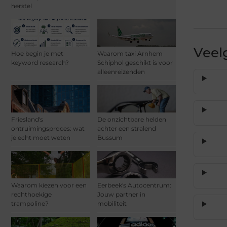
herstel
Veel
Hoe begin je met
Waarom taxi Arnhem
keyword research?
Schiphol geschikt is voor
alleenreizenden
Friesland's
De onzichtbare helden
ontruimingsproces: wat
achter een stralend
je echt moet weten
Bussum
Waarom kiezen voor een
Eerbeek's Autocentrum:
rechthoekige
Jouw partner in
trampoline?
mobiliteit