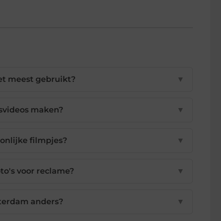
et meest gebruikt?
▼
fsvideos maken?
▼
nlijke filmpjes?
▼
to's voor reclame?
▼
terdam anders?
▼