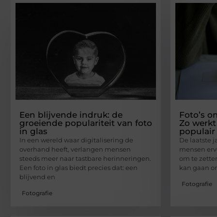
Een blijvende indruk: de
Foto’s o
groeiende populariteit van foto
Zo werkt
in glas
populair 
In een wereld waar digitalisering de
De laatste 
overhand heeft, verlangen mensen
mensen ervo
steeds meer naar tastbare herinneringen.
om te zette
Een foto in glas biedt precies dat: een
kan gaan om
blijvend en
Fotografie
Fotografie