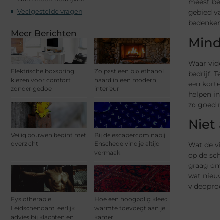
meest be
Veelgestelde vragen
gebied va
bedenken
Meer Berichten
Mind
Waar vid
Elektrische boxspring
Zo past een bio ethanol
bedrijf. 
kiezen voor comfort
haard in een modern
een kort
zonder gedoe
interieur
helpen in
zo goed 
Niet
Veilig bouwen begint met
Bij de escaperoom nabij
overzicht
Enschede vind je altijd
Wat de v
vermaak
op de sch
graag om 
wat nieuw
videoprod
Fysiotherapie
Hoe een hoogpolig kleed
Leidschendam: eerlijk
warmte toevoegt aan je
advies bij klachten en
kamer