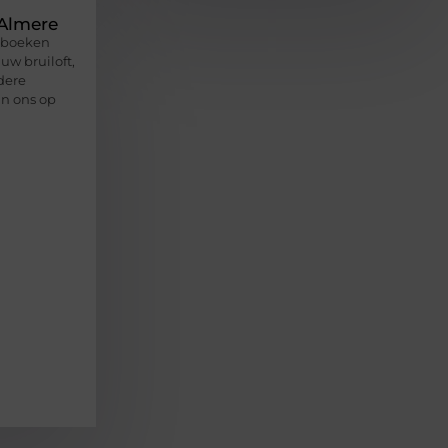
 Almere
e boeken
uw bruiloft,
ndere
an ons op