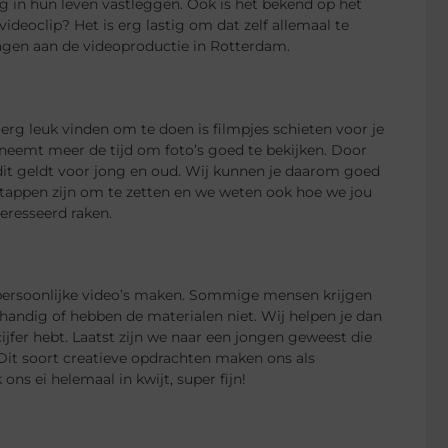
 in hun leven vastleggen. Ook is het bekend op het
eoclip? Het is erg lastig om dat zelf allemaal te
ragen aan de videoproductie in Rotterdam.
rg leuk vinden om te doen is filmpjes schieten voor je
d neemt meer de tijd om foto’s goed te bekijken. Door
dit geldt voor jong en oud. Wij kunnen je daarom goed
stappen zijn om te zetten en we weten ook hoe we jou
eresseerd raken.
 persoonlijke video’s maken. Sommige mensen krijgen
 handig of hebben de materialen niet. Wij helpen je dan
jfer hebt. Laatst zijn we naar een jongen geweest die
 Dit soort creatieve opdrachten maken ons als
ns ei helemaal in kwijt, super fijn!