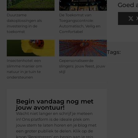
Goed a
Duurzame
De Toekomst van
dakoplossingen als
Toegangscontrole:
investering in de
Automatisch, Veilig en
toekomst
Comfortabel
Tags:
Insectenhotel: een
Gepersonaliseerde
slimme manier om
slingers: jouw feest, jouw
natuur in je tuin te
stijl
ondersteunen
Begin vandaag nog met
jouw avontuur!
Wacht niet langer en schrijf je meteen
in! Ons platform is de ideale plek om
jouw stem te laten horen en je blog met
een groter publiek te delen. Klik op de
knop ‘Registreren’ en begin aan je reis