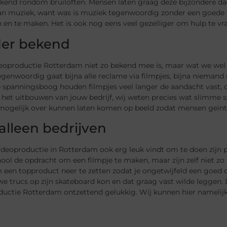
kend rondom bruiloften. Mensen laten graag deze bijzondere dag
n muziek, want was is muziek tegenwoordig zonder een goede vid
 en te maken. Het is ook nog eens veel gezelliger om hulp te v
er bekend
eoproductie Rotterdam niet zo bekend mee is, maar wat we wel e
Tegenwoordig gaat bijna alle reclame via filmpjes, bijna nieman
e spanningsboog houden filmpjes veel langer de aandacht vast, 
 het uitbouwen van jouw bedrijf, wij weten precies wat slimme 
mogelijk over kunnen laten komen op beeld zodat mensen geïnt
 alleen bedrijven
ideoproductie in Rotterdam ook erg leuk vindt om te doen zijn
ool de opdracht om een filmpje te maken, maar zijn zelf niet zo
een topproduct neer te zetten zodat je ongetwijfeld een goed ci
e trucs op zijn skateboard kon en dat graag vast wilde leggen.
uctie Rotterdam ontzettend gelukkig. Wij kunnen hier namelijk o