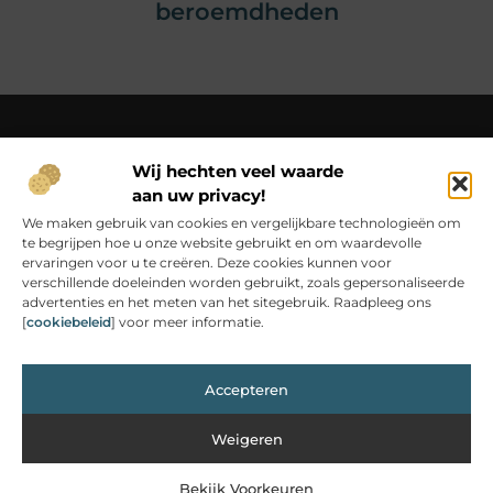
beroemdheden
Wij hechten veel waarde
Over Christianne-s-fotoweb
aan uw privacy!
Van simpele momenten tot bijzondere inzichten – beleef
het op Christianne-s-fotoweb.nl.
We maken gebruik van cookies en vergelijkbare technologieën om
Laat je inspireren door unieke foto’s en verhalen die jouw
te begrijpen hoe u onze website gebruikt en om waardevolle
dagelijks leven verrijken.
ervaringen voor u te creëren. Deze cookies kunnen voor
verschillende doeleinden worden gebruikt, zoals gepersonaliseerde
Bericht categorie
advertenties en het meten van het sitegebruik. Raadpleeg ons
[
cookiebeleid
] voor meer informatie.
Accepteren
Main Links
Kwalitatieve Backlinks: De Bouwstenen van Online Autoriteit
Inkomsten Genereren met Mijn Website: Van Bezoekers naar Verdienmodel
Weigeren
Bekijk Voorkeuren