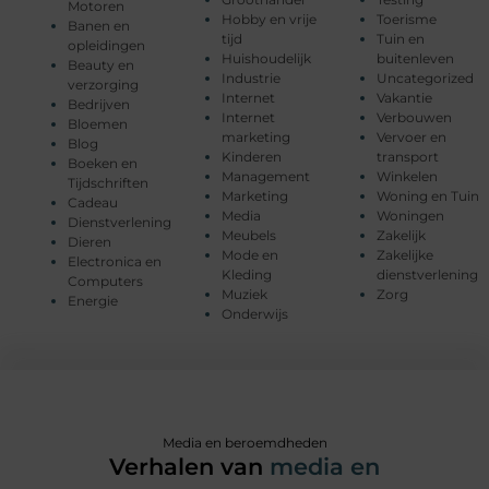
Motoren
Hobby en vrije
Toerisme
Banen en
tijd
Tuin en
opleidingen
Huishoudelijk
buitenleven
Beauty en
Industrie
Uncategorized
verzorging
Internet
Vakantie
Bedrijven
Internet
Verbouwen
Bloemen
marketing
Vervoer en
Blog
Kinderen
transport
Boeken en
Management
Winkelen
Tijdschriften
Marketing
Woning en Tuin
Cadeau
Media
Woningen
Dienstverlening
Meubels
Zakelijk
Dieren
Mode en
Zakelijke
Electronica en
Kleding
dienstverlening
Computers
Muziek
Zorg
Energie
Onderwijs
Media en beroemdheden
Verhalen van
media en