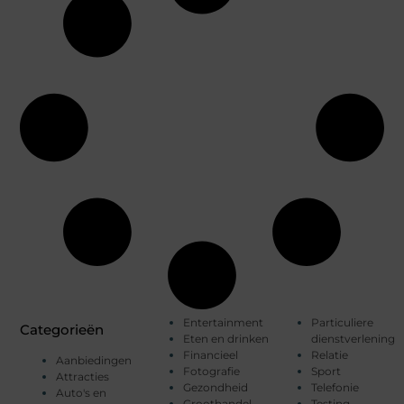
Entertainment
Particuliere
Categorieën
Eten en drinken
dienstverlening
Financieel
Relatie
Aanbiedingen
Fotografie
Sport
Attracties
Gezondheid
Telefonie
Auto's en
Groothandel
Testing