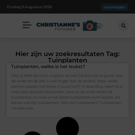
Zondag 9 Augustus 2026
Aanmelden
Hier zijn uw zoekresultaten Tag:
Tuinplanten
Tuinplanten, welke is het leukst?
Oke, jij hebt een tuin. Logisch, ik ook! De ene tuin is groter dan
de ander en de een is ook hoger dan de andere. Maar welke
planten passen het beste in jouw tuin? In deze blog neem ik je
mee naar diverse tuinplanten, waar je op moet letten bij
tuinplanten en waar je het beste tuinplanten kunt kopen. Als
eerste wat zijn tuinplanten. Wat zijn tuinplanten? Tuinplanten
worden ook