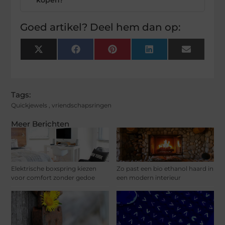
Goed artikel? Deel hem dan op:
X
Facebook
Pinterest
LinkedIn
Email
(Twitter)
Tags:
Quickjewels
,
vriendschapsringen
Meer Berichten
Elektrische boxspring kiezen
Zo past een bio ethanol haard in
voor comfort zonder gedoe
een modern interieur