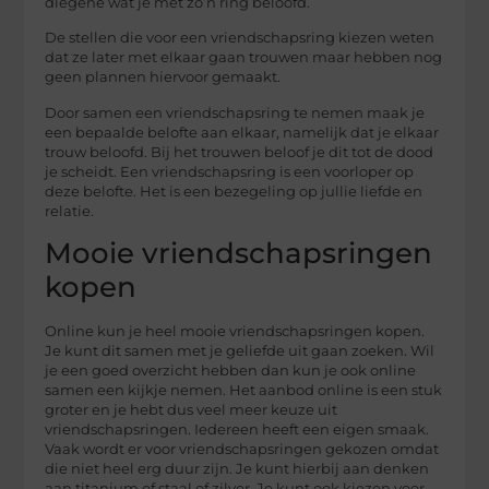
diegene wat je met zo’n ring beloofd.
De stellen die voor een vriendschapsring kiezen weten
dat ze later met elkaar gaan trouwen maar hebben nog
geen plannen hiervoor gemaakt.
Door samen een vriendschapsring te nemen maak je
een bepaalde belofte aan elkaar, namelijk dat je elkaar
trouw beloofd. Bij het trouwen beloof je dit tot de dood
je scheidt. Een vriendschapsring is een voorloper op
deze belofte. Het is een bezegeling op jullie liefde en
relatie.
Mooie vriendschapsringen
kopen
Online kun je heel mooie vriendschapsringen kopen.
Je kunt dit samen met je geliefde uit gaan zoeken. Wil
je een goed overzicht hebben dan kun je ook online
samen een kijkje nemen. Het aanbod online is een stuk
groter en je hebt dus veel meer keuze uit
vriendschapsringen. Iedereen heeft een eigen smaak.
Vaak wordt er voor vriendschapsringen gekozen omdat
die niet heel erg duur zijn. Je kunt hierbij aan denken
aan titanium of staal of zilver. Je kunt ook kiezen voor